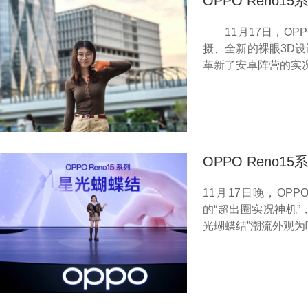
OPPO Reno
11月17日，OPP
摄、全新的裸眼3D
革新了安卓阵营的实况
OPPO Reno
11月17日晚，OP
的“超出圈实况神机”
光蝴蝶结”潮流外观