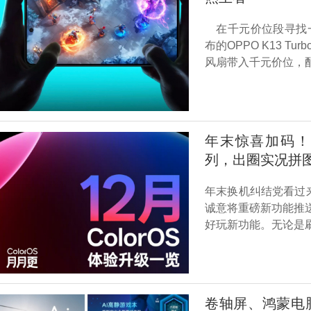
在千元价位段寻找一
布的OPPO K13 T
风扇带入千元价位，配合
年末惊喜加码！Col
列，出圈实况拼
年末换机纠结党看过来
诚意将重磅新功能推送
好玩新功能。无论是
卷轴屏、鸿蒙电脑