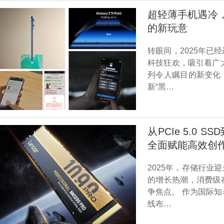
超轻薄手机遇冷，真
的新玩意
转眼间，2025年
科技狂欢，吸引着广
列令人瞩目的新变化
新“黑…
从PCIe 5.0
全面赋能高效创
2025年，存储行业
的增长热潮，消费级
争焦点。 作为国际
线布…