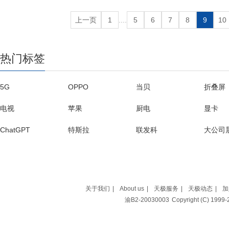
上一页
1
....
5
6
7
8
9
10
热门标签
5G
OPPO
当贝
折叠屏
电视
苹果
厨电
显卡
ChatGPT
特斯拉
联发科
大公司
苏宁易购
阿里巴巴
百度
OTT
魅族
高通
谷歌
海信
关于我们
|
About us
|
天极服务
|
天极动态
|
加
渝B2-20030003
Copyright (C) 199