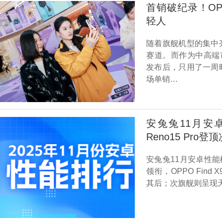
首销破纪录！OPP
轻人
随着旗舰机型的集中
赛道。而作为中高端市
发布后，只用了一周
场单销…
安兔兔11月安卓
Reno15 Pro登
安兔兔11月安卓性能
领衔，OPPO Find 
其后；次旗舰则呈现