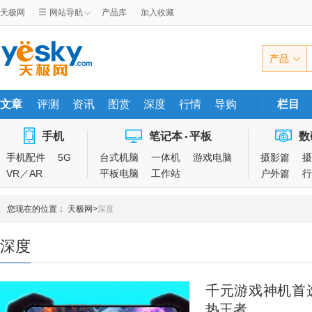
天极网
网站导航
产品库
加入收藏
产品
文章
评测
资讯
图赏
深度
行情
导购
栏目
手机
笔记本
平板
数
•
手机配件
5G
台式机脑
一体机
游戏电脑
摄影篇
摄
VR／AR
平板电脑
工作站
户外篇
行
您现在的位置：
天极网
>
深度
深度
千元游戏神机首选O
热王者