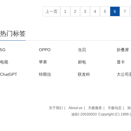
上一页
1
2
3
4
5
6
7
热门标签
5G
OPPO
当贝
折叠屏
电视
苹果
厨电
显卡
ChatGPT
特斯拉
联发科
大公司
苏宁易购
阿里巴巴
百度
OTT
魅族
高通
谷歌
海信
关于我们
|
About us
|
天极服务
|
天极动态
|
加
渝B2-20030003
Copyright (C) 199