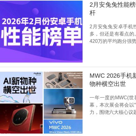
2月安兔兔性能榜：i
杆
2月安兔兔安卓手机
多，但还是有看点的。iQ
420万的平均跑分强
MWC 2026
物种横空出世
一年一度的MWC(
幕，本次展会将会以“Th
力，围绕六大核心议