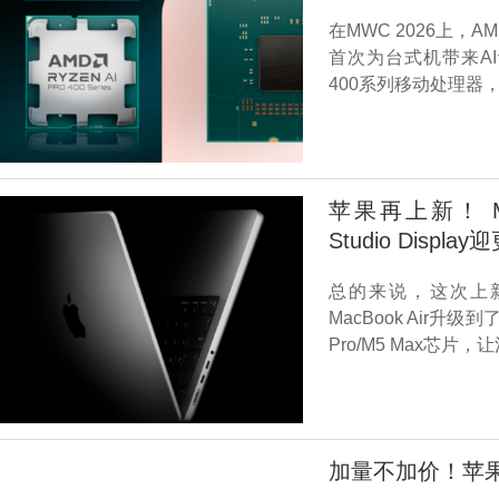
在MWC 2026上，A
首次为台式机带来AI计
400系列移动处理器
苹果再上新！ M5 
Studio Displa
总的来说，这次上
MacBook Air升级
Pro/M5 Max芯
加量不加价！苹果上架全