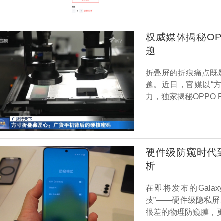
权威媒体揭秘OPP
题
折叠屏的折痕痛点既
题。近日，官媒以“
力，独家揭秘OPPO 
硬件级防窥时代到来 
析
在即将发布的Galax
技”——硬件级隐私屏幕（
很差的物理防窥膜，