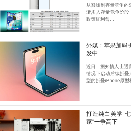
从巅峰到存量竞争的
渐步入存量竞争阶段
政策红利曾…
外媒：苹果加码折
发中
近日，据知情人士透露，
情况下启动后续折叠
型的折叠iPhone
打造纯白美学 七彩
家”一争高下