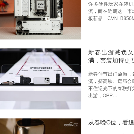
许多硬件玩家在装机
流，而在近期这一市
板新品：CVN B850
新春出游减负又出片
满，套装加持更
新春佳节出门旅游，
沉，挤高铁、逛庙会
不住逆光下的春联灯
出游，OPP…
从春晚C位，看