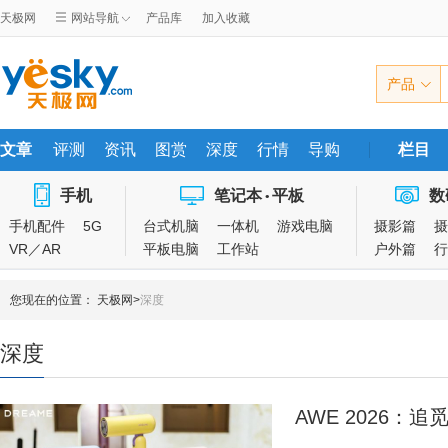
天极网
网站导航
产品库
加入收藏
产品
文章
评测
资讯
图赏
深度
行情
导购
栏目
手机
笔记本
平板
数
•
手机配件
5G
台式机脑
一体机
游戏电脑
摄影篇
摄
VR／AR
平板电脑
工作站
户外篇
行
您现在的位置：
天极网
>
深度
深度
AWE 2026