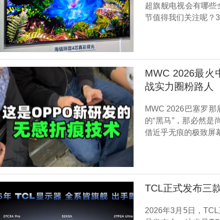
超旗舰电视会有哪些
节值得我们关注呢？3
MWC 2026最
战实力圈粉路人
MWC 2026巴塞
的“黑马”，那必然是尚未正
借近乎无痕的极致屏
TCL正式发布三
2026年3月5日，