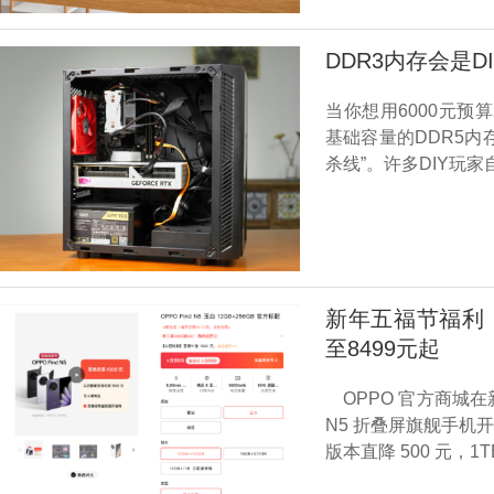
DDR3内存会是
当你想用6000元
基础容量的DDR5
杀线”。许多DIY玩
新年五福节福利！ 
至8499元起
OPPO 官方商城在
N5 折叠屏旗舰手机开启
版本直降 500 元，1