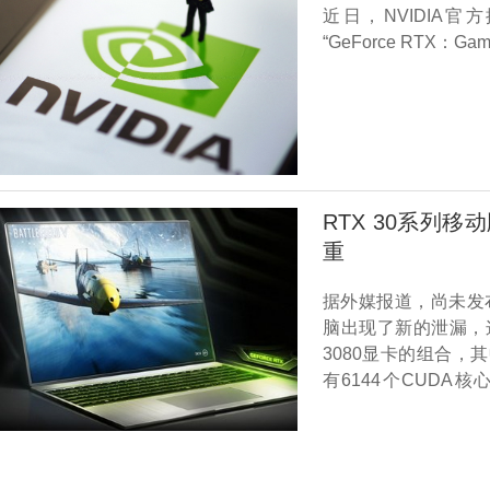
近日，NVIDIA
“GeForce RTX：Ga
RTX 30系列
重
据外媒报道，尚未发布的华
脑出现了新的泄漏，这
3080显卡的组合，其中
有6144个CUDA核
1.54GHz。此前的消
个可能是针对轻薄游戏本的
略高于桌面版本的RTX 
还是比较大的。