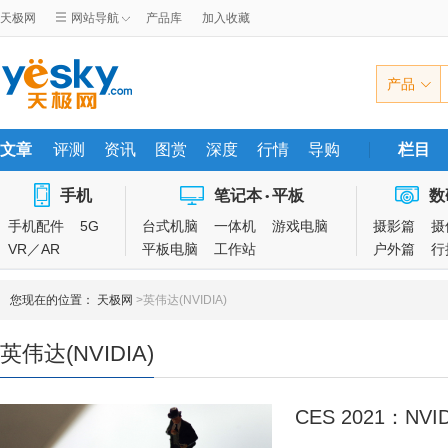
天极网
网站导航
产品库
加入收藏
产品
文章
评测
资讯
图赏
深度
行情
导购
栏目
手机
笔记本
平板
数
•
手机配件
5G
台式机脑
一体机
游戏电脑
摄影篇
摄
VR／AR
平板电脑
工作站
户外篇
行
您现在的位置：
天极网
>英伟达(NVIDIA)
英伟达(NVIDIA)
CES 2021：N