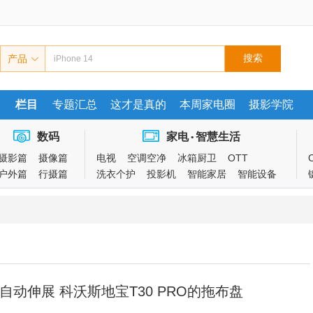
产品
栏目
专题汇总
这才是真的
本周家电圈
摄影学院
数码
家电
智慧生活
•
摄影篇
摄像篇
电视
空调空净
冰箱厨卫
OTT
户外篇
行摄篇
洗衣个护
投影机
智能家居
智能设备
自动伸展 科沃斯地宝T30 PRO的拖布盘