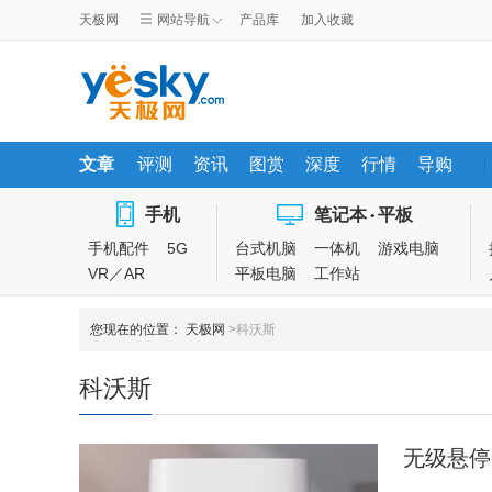
天极网
网站导航
产品库
加入收藏
文章
评测
资讯
图赏
深度
行情
导购
手机
笔记本
平板
•
手机配件
5G
台式机脑
一体机
游戏电脑
VR／AR
平板电脑
工作站
您现在的位置：
天极网
>科沃斯
科沃斯
无级悬停