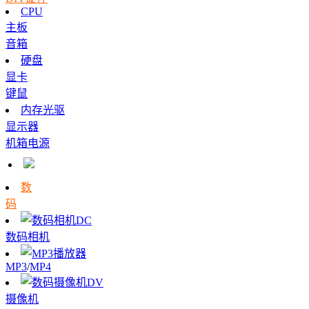
CPU
主板
音箱
硬盘
显卡
键鼠
内存
光驱
显示器
机箱电源
数
码
数码相机
MP3
/
MP4
摄像机