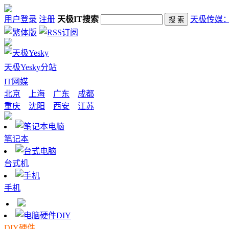
用户登录
注册
天极IT搜索
天极传媒
天极Yesky分站
IT网媒
北京
上海
广东
成都
重庆
沈阳
西安
江苏
笔记本
台式机
手机
DIY硬件