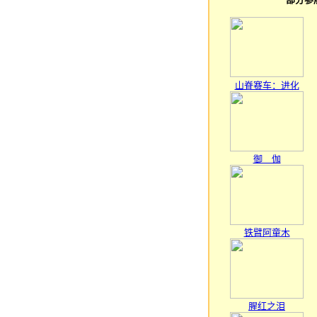
山脊赛车：进化
御 伽
铁臂阿童木
腥红之泪