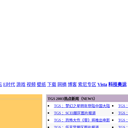
坛
E时代
游戏
视频
壁纸
下载
网摘
博客
索尼专区
Vista
科技奥运
TGS 2003热点新闻（NEWS）
TGS ：梦幻之星明年登陆中国大陆
TGS
TGS ：SCEI展区图片报道
TGS
TGS ：恐怖大作《零》将推出电影
TGS 
TGS ：任天堂展区图片报道
TGS