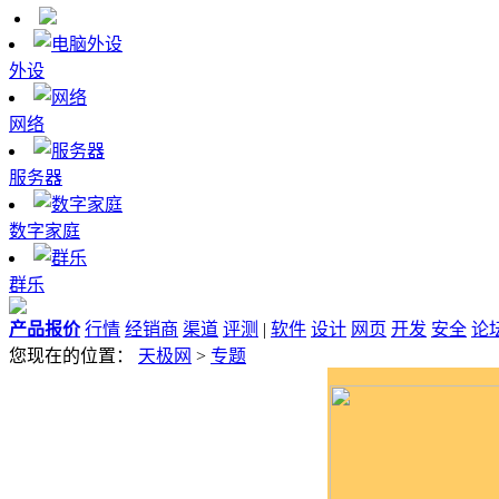
外设
网络
服务器
数字家庭
群乐
产品报价
行情
经销商
渠道
评测
|
软件
设计
网页
开发
安全
论
您现在的位置：
天极网
>
专题