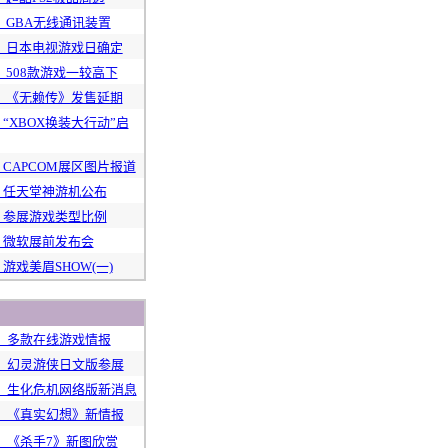
 ：GBA无线通讯装置
 ：日本电视游戏日确定
 ：508款游戏一较高下
 ：《无赖传》发售延期
：“XBOX换装大行动”启
：CAPCOM展区图片报道
S：任天堂神游机公布
S：参展游戏类型比例
S：微软展前发布会
：游戏美眉SHOW(一)
 ：多款在线游戏情报
S ：幻灵游侠日文版参展
S ：生化危机网络版新消息
S ：《真实幻想》新情报
 ：《杀手7》新图欣赏