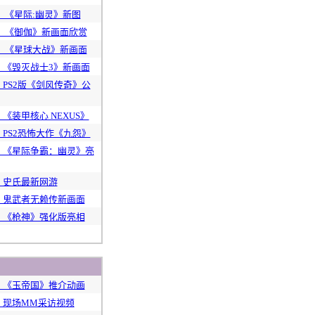
 ：《星际:幽灵》新图
S ：《御伽》新画面欣赏
S ：《星球大战》新画面
S：《毁灭战士3》新画面
：PS2版《剑风传奇》公
：《装甲核心 NEXUS》
：PS2恐怖大作《九怨》
S：《星际争霸：幽灵》亮
S：史氏最新网游
S：鬼武者无赖传新画面
S：《枪神》强化版亮相
S：《玉帝国》推介动画
S：现场MM采访视频