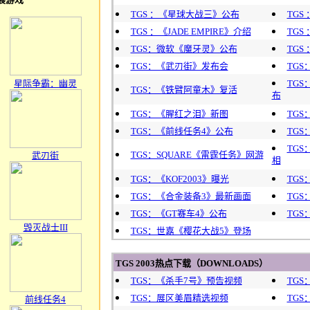
TGS ：《星球大战三》公布
TGS
TGS ：《JADE EMPIRE》介绍
TG
TGS：微软《魔牙灵》公布
TG
TGS：《武刃街》发布会
TG
星际争霸：幽灵
TGS
TGS：《铁臂阿童木》复活
布
TGS：《腥红之泪》新图
TGS
TGS：《前线任务4》公布
TGS
TG
TGS：SQUARE《雷霆任务》网游
武刃街
相
TGS：《KOF2003》曝光
TG
TGS：《合金装备3》最新画面
TG
TGS：《GT赛车4》公布
TG
毁灭战士III
TGS：世嘉《樱花大战5》登场
TGS 2003热点下载
（DOWNLOADS）
TGS：《杀手7号》预告视频
TG
TGS：展区美眉精选视频
TG
前线任务4