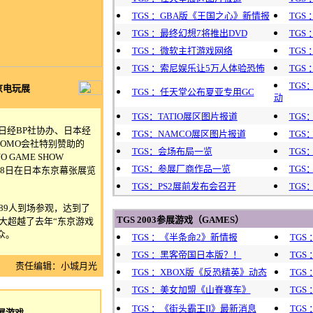
TGS ：GBA版《王国之心》新情报
TGS
TGS ：最终幻想7将推出DVD
TGS
TGS ：微软主打游戏网络
TGS
TGS ：索尼娱乐让5万人体验恐怖
TGS
TGS
东京电玩展
TGS ：任天堂公布夏亚专用GC
动
TGS：TATIO展区图片报道
TGS
、日经BP社协办、日本经
TGS：NAMCO展区图片报道
TG
COMO会社特别赞助的
TGS：会场布局一览
TG
 GAME SHOW
TGS：参展厂商作品一览
TG
月28日在日本东京幕张展览
TGS：PS2展前发布会召开
TGS
9人到场参观，达到了
TGS 2003参展游戏
（GAMES）
大大超越了去年“东京游戏
观众。
TGS ：《半条命2》新情报
TGS
TGS ：黑客帝国日本版？！
TG
责任编辑：小城月光
TGS ：XBOX版《反恐精英》动态
TG
TGS ：美女加盟《山脊赛车》
TG
TGS ：《街头霸王II》最新消息
TGS
展游戏